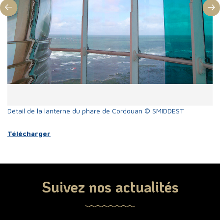
Ils nous soutiennent
Patrimoine naturel
Informations pratiques
Détail de la lanterne du phare de Cordouan © SMIDDEST
Sa
Télécharger
T
L'offre de visite
Suivez nos actualités