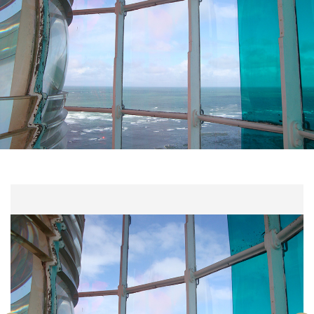
Un phare unique
Entrez
Accès au phare
ES
FR
EN
La candidature pas à pas
La vie au phare
Tarifs et visites