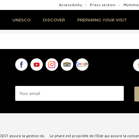
Accessibility
Press section
Multimed
Per month
By type of event
UNESCO
DISCOVER
PREPARING YOUR VISIT
house
unique lighthouse
me in!
Tariffs and visits
The candidacy step by step
Life at the lighthouse
Useful info
DEST assure la gestion du
Le phare est propriété de l'Etat qui assure la con