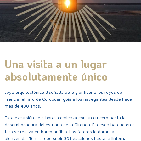
¡Adelante!
ES
FR
EN
Acceso al Faro
Una visita a un lugar
absolutamente único
La vida en el Faro
Joya arquitectónica diseñada para glorificar a los reyes de
Francia, el faro de Cordouan guía a los navegantes desde hace
Tarifas y paquetes de
más de 400 años.
visita
Esta excursión de 4 horas comienza con un crucero hasta la
desembocadura del estuario de la Gironda. El desembarque en el
faro se realiza en barco anfibio. Los fareros le darán la
bienvenida. Tendrá que subir 301 escalones hasta la linterna