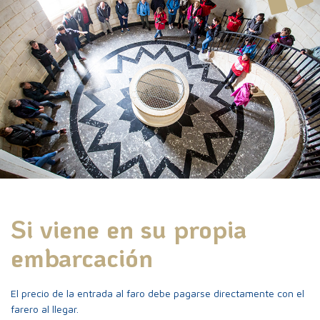
¡Adelante!
ES
FR
EN
Acceso al Faro
La vida en el Faro
Si viene en su propia
Tarifas y paquetes de
visita
embarcación
El precio de la entrada al faro debe pagarse directamente con el
farero al llegar.